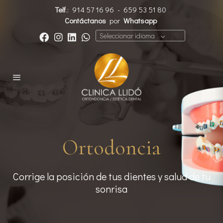
Telf
.:
914 57 16 96
-
659 53 51 80
Contáctanos
por
Whatsapp
Seleccionar idioma
Ortodoncia
Corrige la posición de tus dientes y salud de tu
sonrisa