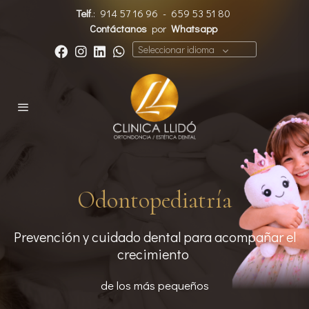
Telf
.:
914 57 16 96
-
659 53 51 80
Contáctanos
por
Whatsapp
Seleccionar idioma
Odontopediatría
Prevención y cuidado dental para acompañar el
crecimiento
de los más pequeños