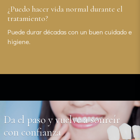
¿Puedo hacer vida normal durante el
tratamiento?
Puede durar décadas con un buen cuidado e
higiene.
Da el paso y vuelve a sonreír
con confianza