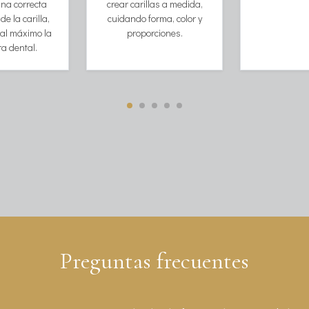
na correcta
crear carillas a medida,
e la carilla,
cuidando forma, color y
al máximo la
proporciones.
ra dental.
Preguntas frecuentes