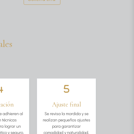
ales
ación
Ajuste final
Estu
planif
se adhieren al
Se revisa la mordida y se
n técnicas
realizan pequeños ajustes
Realizamos u
ra lograr un
para garantizar
completo y 
tico y seguro.
comodidad y naturalidad.