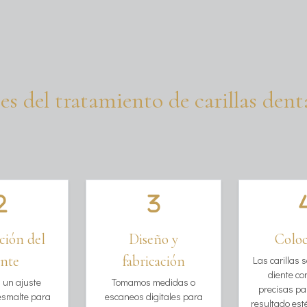
es del tratamiento de carillas dent
ción del
Diseño y
Coloc
ente
fabricación
Las carillas 
diente co
a un ajuste
Tomamos medidas o
precisas pa
esmalte para
escaneos digitales para
resultado esté