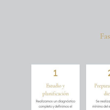
Fas
e final
Estudio y
Prepara
planificación
di
a mordida y se
ueños ajustes
Realizamos un diagnóstico
Se realiz
rantizar
completo y definimos el
mínimo del 
 naturalidad.