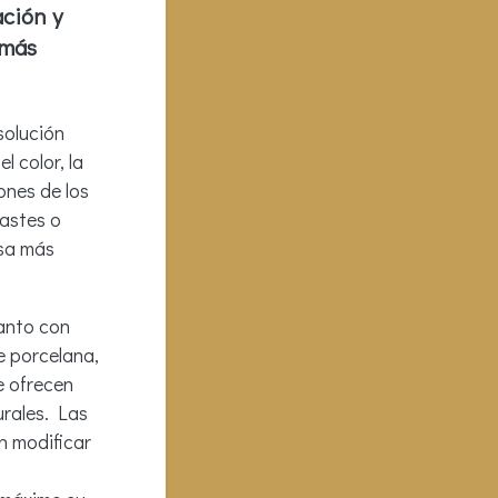
ación y
 más
solución
l color, la
ones de los
astes o
isa más
tanto con
e porcelana,
e ofrecen
urales. Las
n modificar
a