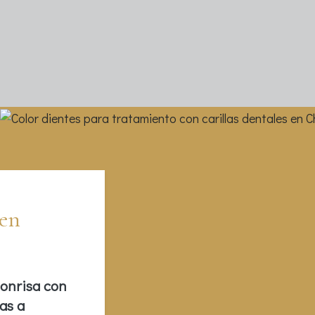
 en
sonrisa con
as a