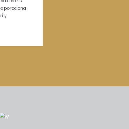
 máximo su
de porcelana
d y