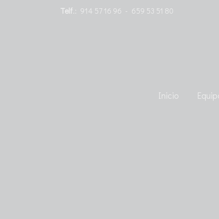
Telf
.:
914 57 16 96
-
659 53 51 80
Inicio
Equip