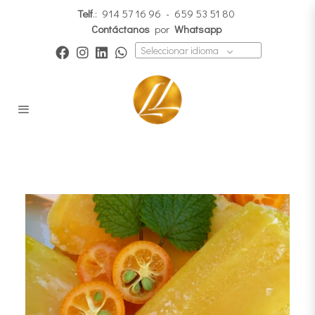
Telf
.:
914 57 16 96
-
659 53 51 80
Contáctanos
por
Whatsapp
Seleccionar idioma