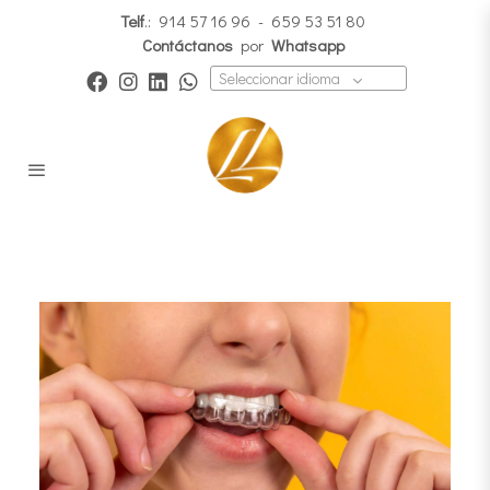
Telf
.:
914 57 16 96
-
659 53 51 80
Contáctanos
por
Whatsapp
Seleccionar idioma